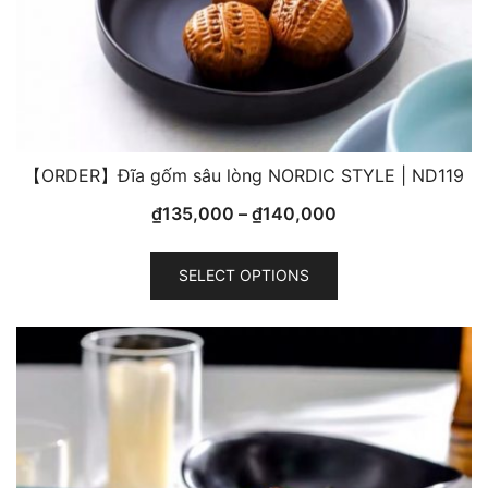
【ORDER】Đĩa gốm sâu lòng NORDIC STYLE | ND119
₫
135,000
–
₫
140,000
This
SELECT OPTIONS
product
has
multiple
variants.
The
options
may
be