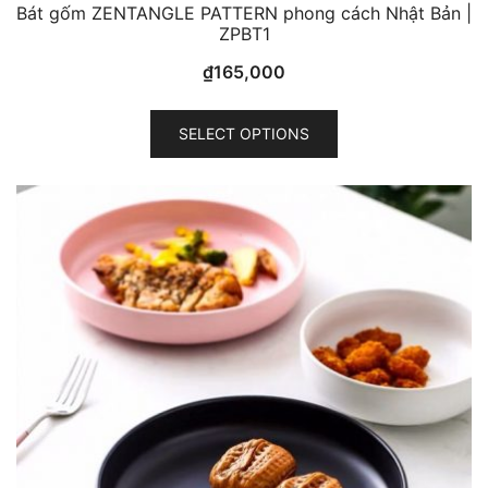
Bát gốm ZENTANGLE PATTERN phong cách Nhật Bản |
ZPBT1
₫
165,000
This
SELECT OPTIONS
product
has
multiple
variants.
The
options
may
be
chosen
on
the
product
page