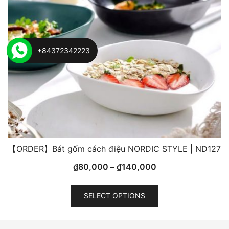
chosen
on
the
product
+84372342223
page
【ORDER】Bát gốm cách điệu NORDIC STYLE | ND127
₫
80,000
–
₫
140,000
This
SELECT OPTIONS
product
has
multiple