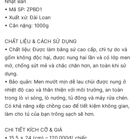
Nhật Bản
• Mã SP: ZPBD1
• Xuất xứ: Đài Loan
• Cân nặng: 1000g
CHẤT LIỆU & CÁCH SỬ DỤNG
• Chất liệu: Được làm bằng sứ cao cấp, chì tự do và
gốm không độc hại, được nung hai lần và có lớp men
mờ, chống sứt mẻ và chắc chăn hơn, an toàn khi sử
dụng.
• Bảo quản: Men mướt mịn dễ lau chùi được nung ở
nhiệt độ cao và thân thiện với môi trường, an toàn
trong lò vi sóng, lò nướng, tủ đông và máy rửa chén.
Có khả năng xếp chồng cao để tiết kiệm không gian,
làm cho tủ của bạn trông sạch sẽ hơn.
CHI TIẾT KÍCH CỠ & GIÁ
• 15.5 x 24 (cm) – 120.000đ/ chiếc