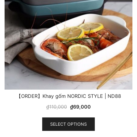
【ORDER】Khay gốm NORDIC STYLE | ND88
Original
Current
₫
110,000
₫
69,000
price
price
This
was:
is:
SELECT OPTIONS
product
₫110,000.
₫69,000.
has