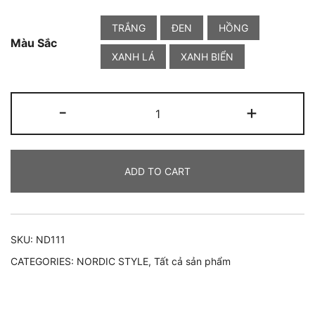
TRẮNG
ĐEN
HỒNG
Màu Sắc
XANH LÁ
XANH BIỂN
【ORDER】
-
+
Bát
gốm
NORDIC
ADD TO CART
STYLE
|
ND111
quantity
SKU:
ND111
CATEGORIES:
NORDIC STYLE
,
Tất cả sản phẩm