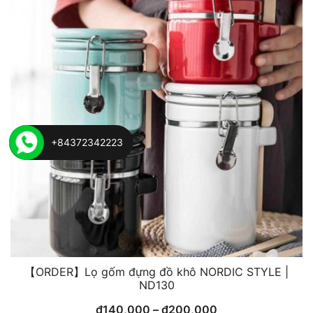
The
options
may
be
chosen
on
the
product
+84372342223
page
【ORDER】Lọ gốm đựng đồ khô NORDIC STYLE |
ND130
₫
140,000
–
₫
200,000