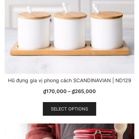
on
the
product
page
Hũ đựng gia vị phong cách SCANDINAVIAN | ND129
₫
170,000
–
₫
265,000
This
SELECT OPTIONS
product
has
multiple
variants.