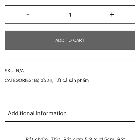
【ORDER】
-
+
ROPE
quantity
ADD TO CART
SKU:
N/A
CATEGORIES:
Bộ đồ ăn
,
Tất cả sản phẩm
Additional information
Bát chấm, Thìa, Bát cơm 5.8 x 11.5cm, Bát