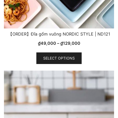
【ORDER】Đĩa gốm vuông NORDIC STYLE | ND121
₫
49,000
–
₫
129,000
This
SELECT OPTIONS
product
has
multiple
variants.
The
options
may
be
chosen