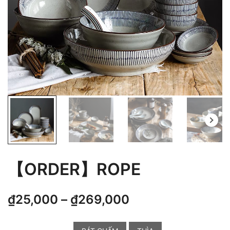
【ORDER】ROPE
₫
25,000
–
₫
269,000