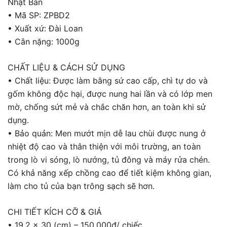
Nhật Bản
• Mã SP: ZPBD2
• Xuất xứ: Đài Loan
• Cân nặng: 1000g
CHẤT LIỆU & CÁCH SỬ DỤNG
• Chất liệu: Được làm bằng sứ cao cấp, chì tự do và
gốm không độc hại, được nung hai lần và có lớp men
mờ, chống sứt mẻ và chắc chăn hơn, an toàn khi sử
dụng.
• Bảo quản: Men mướt mịn dễ lau chùi được nung ở
nhiệt độ cao và thân thiện với môi trường, an toàn
trong lò vi sóng, lò nướng, tủ đông và máy rửa chén.
Có khả năng xếp chồng cao để tiết kiệm không gian,
làm cho tủ của bạn trông sạch sẽ hơn.
CHI TIẾT KÍCH CỠ & GIÁ
• 19.2 x 30 (cm) – 150.000đ/ chiếc