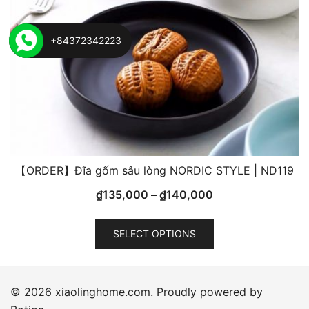
on
the
product
+84372342223
page
【ORDER】Đĩa gốm sâu lòng NORDIC STYLE | ND119
₫
135,000
–
₫
140,000
This
SELECT OPTIONS
product
has
multiple
variants.
© 2026 xiaolinghome.com. Proudly powered by