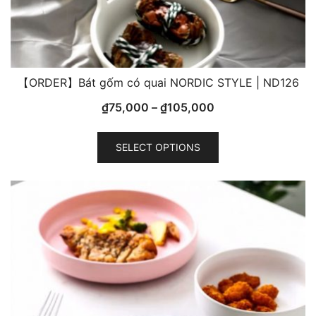
【ORDER】Bát gốm có quai NORDIC STYLE | ND126
₫
75,000
–
₫
105,000
This
SELECT OPTIONS
product
has
multiple
variants.
The
options
may
be
chosen