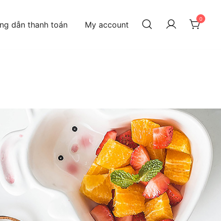
0
ng dẫn thanh toán
My account
u chí GIÁ CẢ HỢP LÝ – CHẤT LƯỢNG ĐẢM BẢO – MUA SẮM DỄ