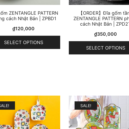
gốm ZENTANGLE PATTERN
【ORDER】Đĩa gốm tầ
ng cách Nhật Bản | ZPBD1
ZENTANGLE PATTERN p
cách Nhật Bản | ZPD2
₫
120,000
₫
350,000
SELECT OPTIONS
SELECT OPTIONS
SALE!
SALE!