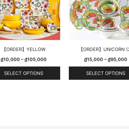
【ORDER】YELLOW
【ORDER】UNICORN (
₫
10,000
–
₫
105,000
₫
15,000
–
₫
95,000
SELECT OPTIONS
SELECT OPTIONS