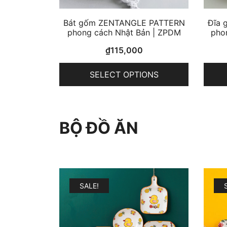
Bát gốm ZENTANGLE PATTERN
Đĩa 
phong cách Nhật Bản | ZPDM
pho
₫
115,000
SELECT OPTIONS
BỘ ĐỒ ĂN
SALE!