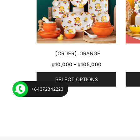
【ORDER】ORANGE
₫
10,000
–
₫
105,000
SELECT OPTIONS
+84372342223