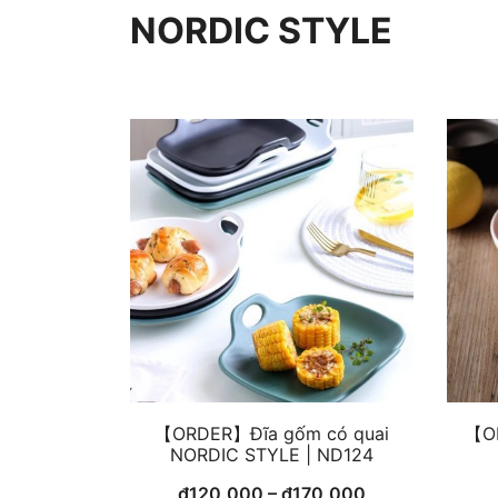
NORDIC STYLE
【ORDER】Đĩa gốm có quai
【O
NORDIC STYLE | ND124
₫
120,000
–
₫
170,000