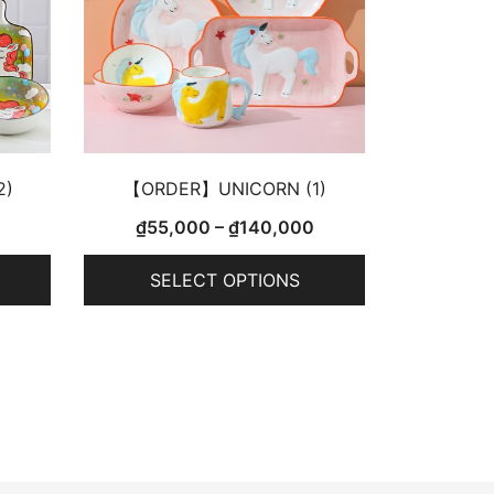
2)
【ORDER】UNICORN (1)
₫
55,000
–
₫
140,000
SELECT OPTIONS