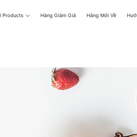
l Products
Hàng Giảm Giá
Hàng Mới Về
Hướ
òng ngủ, phòng khách, phòng bếp, đồ trang trí với tiê
DÀNG – DỊCH VỤ CHU ĐÁO.