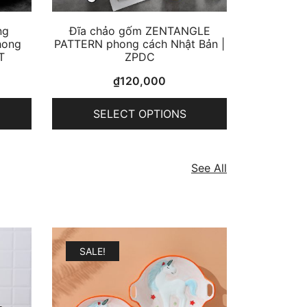
ng
Đĩa chảo gốm ZENTANGLE
hong
PATTERN phong cách Nhật Bản |
T
ZPDC
₫
120,000
SELECT OPTIONS
See All
SALE!