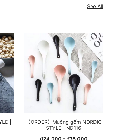
See All
YLE |
【ORDER】Muỗng gốm NORDIC
STYLE | ND116
Current
₫
24,000
–
₫
78,000