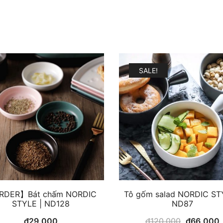
SALE!
RDER】Bát chấm NORDIC
Tô gốm salad NORDIC ST
STYLE | ND128
ND87
Original
₫
29,000
₫
120,000
₫
66,000